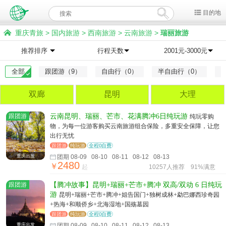
目的地
重庆青旅
>
国内旅游
>
西南旅游
>
云南旅游
>
瑞丽旅游
推荐排序
行程天数
2001元-3000元
全部
跟团游（9）
自由行（0）
半自由行（0）
双廊
昆明
大理
跟团游
云南昆明、瑞丽、芒市、花满腾冲6日纯玩游
纯玩零购
物，为每一位游客购买云南旅游组合保险，多重安全保障，让您
出行无忧
跟团游
纯玩游
全程0自费
重庆出发
团期 08-09 08-10 08-11 08-12 08-13
2480
￥
起
10257人推荐
91%满意
跟团游
【腾冲故事】昆明+瑞丽+芒市+腾冲 双高/双动 6 日纯玩
游
昆明+瑞丽+芒市+腾冲+姐告国门+独树成林+勐巴娜西珍奇园
+热海+和顺侨乡+北海湿地+国殇墓园
跟团游
纯玩游
全程0自费
重庆出发
团期 08-09 08-10 08-11 08-12 08-13