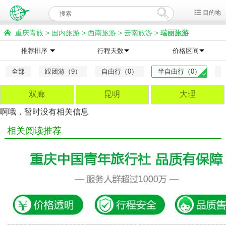
目的地
重庆青旅
>
国内旅游
>
西南旅游
>
云南旅游
>
瑞丽旅游
推荐排序
行程天数
价格区间
全部
跟团游（9）
自由行（0）
半自由行（0）
双廊
昆明
大理
啊哦，暂时没有相关信息
相关阅读推荐