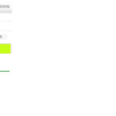
目的地
0）
海口
天涯海角