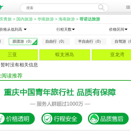
庆青旅
>
国内旅游
>
华南旅游
>
海南旅游
>
呀诺达旅游
价格从低到高
行程天数
价格区间
部
跟团游（0）
自由行（0）
半自由行（0）
自驾游（
三亚
蜈支洲岛
亚龙湾
，暂时没有相关信息
关阅读推荐