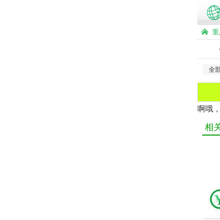
重
全
啊哦
相