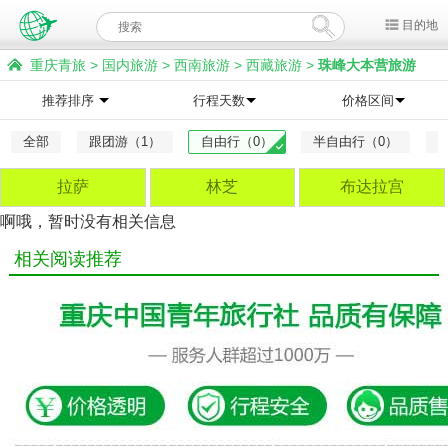
目的地
重庆青旅
>
国内旅游
>
西南旅游
>
西藏旅游
>
珠峰大本营旅游
推荐排序
行程天数
价格区间
全部
跟团游（1）
自由行（0）
半自由行（0）
拉萨
林芝
布达拉宫
啊哦，暂时没有相关信息
相关阅读推荐