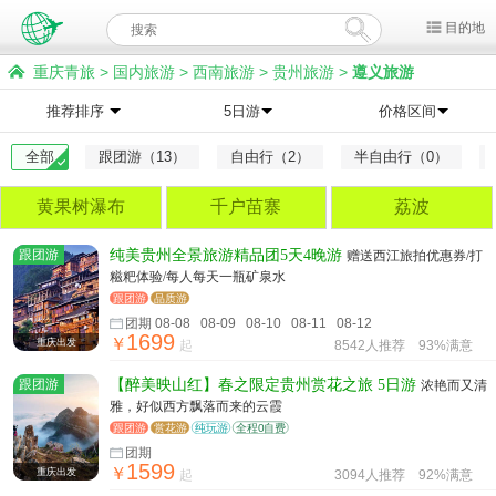
目的地
重庆青旅
>
国内旅游
>
西南旅游
>
贵州旅游
>
遵义旅游
推荐排序
5日游
价格区间
全部
跟团游（13）
自由行（2）
半自由行（0）
黄果树瀑布
千户苗寨
荔波
跟团游
纯美贵州全景旅游精品团5天4晚游
赠送西江旅拍优惠券/打
糍粑体验/每人每天一瓶矿泉水
跟团游
品质游
团期 08-08 08-09 08-10 08-11 08-12
1699
￥
重庆出发
起
8542人推荐
93%满意
跟团游
【醉美映山红】春之限定贵州赏花之旅 5日游
浓艳而又清
雅，好似西方飘落而来的云霞
跟团游
赏花游
纯玩游
全程0自费
团期
1599
￥
重庆出发
起
3094人推荐
92%满意