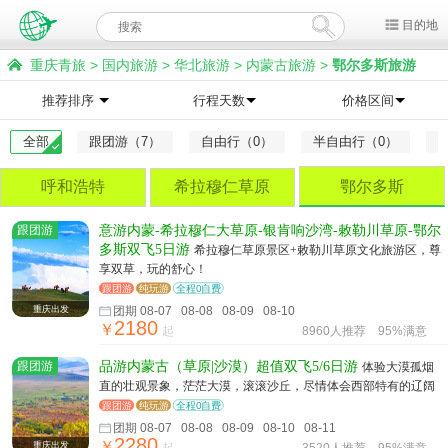
目的地
重庆青旅
>
国内旅游
>
华北旅游
>
内蒙古旅游
>
鄂尔多斯旅游
推荐排序
行程天数
价格区间
全部
跟团游（7）
自由行（0）
半自由行（0）
呼和浩特
希拉穆仁草原
鄂尔多斯
跟团游
意游内蒙-希拉穆仁大草原-银肯响沙湾-敕勒川草原-鄂尔
多斯双飞5日游
希拉穆仁草原景区+敕勒川草原文化旅游区，尊
享双草，玩的舒心！
跟团游
纯玩游
全程0自费
重庆出发
团期 08-07 08-08 08-09 08-10
2180
￥
起
8960人推荐
95%满意
跟团游
品游内蒙古（草原|沙漠）超值双飞5/6日游
体验大漠孤烟
直的壮观景象，茫茫大漠，滚滚沙丘，尽情体会西部特有的辽阔
跟团游
纯玩游
全程0自费
团期 08-07 08-08 08-09 08-10 08-11
2280
￥
重庆出发