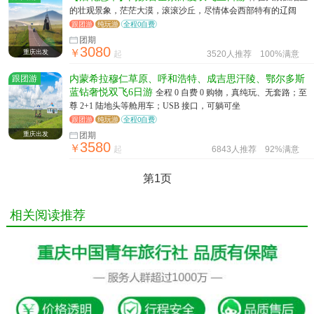
的壮观景象，茫茫大漠，滚滚沙丘，尽情体会西部特有的辽阔
跟团游
纯玩游
全程0自费
团期
3080
￥
重庆出发
起
3520人推荐
100%满意
跟团游
内蒙希拉穆仁草原、呼和浩特、成吉思汗陵、鄂尔多斯
蓝钻奢悦双飞6日游
全程 0 自费 0 购物，真纯玩、无套路；至
尊 2+1 陆地头等舱用车；USB 接口，可躺可坐
跟团游
纯玩游
全程0自费
重庆出发
团期
3580
￥
起
6843人推荐
92%满意
第1页
相关阅读推荐