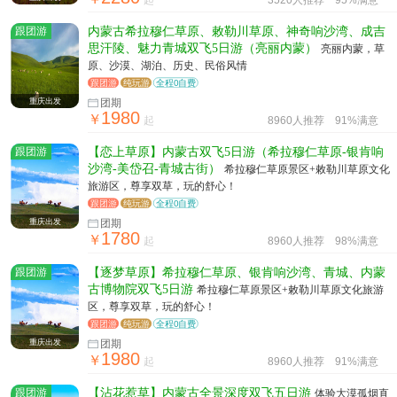
起
3520人推荐
95%满意
跟团游
内蒙古希拉穆仁草原、敕勒川草原、神奇响沙湾、成吉
思汗陵、魅力青城双飞5日游（亮丽内蒙）
亮丽内蒙，草
原、沙漠、湖泊、历史、民俗风情
跟团游
纯玩游
全程0自费
重庆出发
团期
1980
￥
起
8960人推荐
91%满意
跟团游
【恋上草原】内蒙古双飞5日游（希拉穆仁草原-银肯响
沙湾-美岱召-青城古街）
希拉穆仁草原景区+敕勒川草原文化
旅游区，尊享双草，玩的舒心！
跟团游
纯玩游
全程0自费
重庆出发
团期
1780
￥
起
8960人推荐
98%满意
跟团游
【逐梦草原】希拉穆仁草原、银肯响沙湾、青城、内蒙
古博物院双飞5日游
希拉穆仁草原景区+敕勒川草原文化旅游
区，尊享双草，玩的舒心！
跟团游
纯玩游
全程0自费
重庆出发
团期
1980
￥
起
8960人推荐
91%满意
跟团游
【沾花惹草】内蒙古全景深度双飞五日游
体验大漠孤烟直