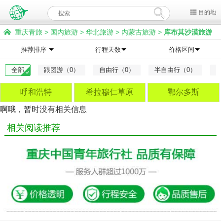
目的地
重庆青旅
>
国内旅游
>
华北旅游
>
内蒙古旅游
>
库布其沙漠旅游
推荐排序
行程天数
价格区间
全部
跟团游（0）
自由行（0）
半自由行（0）
呼和浩特
希拉穆仁草原
鄂尔多斯
啊哦，暂时没有相关信息
相关阅读推荐