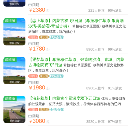
重庆出发
团期
2380
￥
起
221人推荐
90%满意
跟团游
【恋上草原】内蒙古双飞5日游（希拉穆仁草原-银肯响
沙湾-美岱召-青城古街）
希拉穆仁草原景区+敕勒川草原文化
旅游区，尊享双草，玩的舒心！
跟团游
纯玩游
全程0自费
重庆出发
团期
1780
￥
起
8960人推荐
99%满意
跟团游
【逐梦草原】希拉穆仁草原、银肯响沙湾、青城、内蒙
古博物院双飞5日游
希拉穆仁草原景区+敕勒川草原文化旅游
区，尊享双草，玩的舒心！
跟团游
纯玩游
全程0自费
重庆出发
团期
1980
￥
起
8960人推荐
91%满意
跟团游
【沾花惹草】内蒙古全景深度双飞五日游
体验大漠孤烟直
的壮观景象，茫茫大漠，滚滚沙丘，尽情体会西部特有的辽阔
跟团游
纯玩游
全程0自费
团期
3080
￥
重庆出发
起
3520人推荐
97%满意