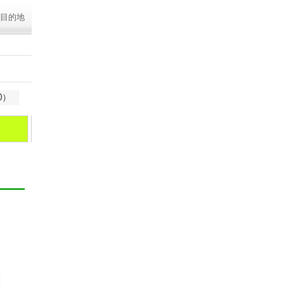
目的地
0）
马尔代夫
苏梅岛