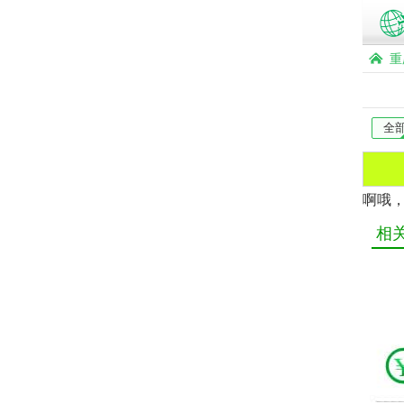
重
全
啊哦
相