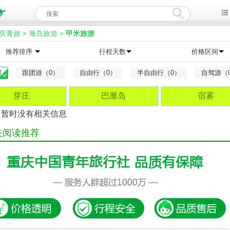
庆青旅
>
海岛旅游
>
甲米旅游
推荐排序
行程天数
价格区间
部
跟团游（0）
自由行（0）
半自由行（0）
自驾游（
芽庄
巴厘岛
宿雾
，暂时没有相关信息
关阅读推荐