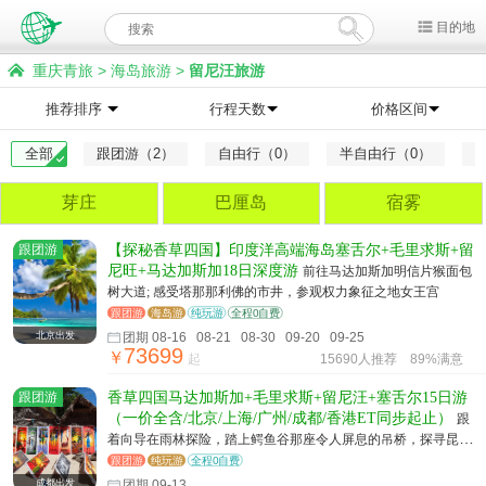
目的地
重庆青旅
>
海岛旅游
>
留尼汪旅游
推荐排序
行程天数
价格区间
全部
跟团游（2）
自由行（0）
半自由行（0）
芽庄
巴厘岛
宿雾
跟团游
【探秘香草四国】印度洋高端海岛塞舌尔+毛里求斯+留
尼旺+马达加斯加18日深度游
前往马达加斯加明信片猴面包
树大道; 感受塔那那利佛的市井，参观权力象征之地女王宫
跟团游
海岛游
纯玩游
全程0自费
北京出发
团期 08-16 08-21 08-30 09-20 09-25
73699
￥
起
15690人推荐
89%满意
跟团游
香草四国马达加斯加+毛里求斯+留尼汪+塞舌尔15日游
（一价全含/北京/上海/广州/成都/香港ET同步起止）
跟
着向导在雨林探险，踏上鳄鱼谷那座令人屏息的吊桥，探寻昆虫
的世界，品尝世界最著名的留尼汪朗姆酒。
跟团游
纯玩游
全程0自费
成都出发
团期 09-13