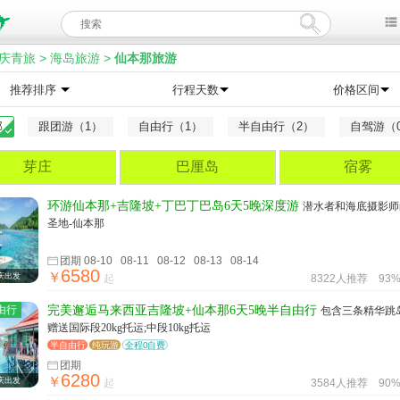
庆青旅
>
海岛旅游
>
仙本那旅游
推荐排序
行程天数
价格区间
部
跟团游（1）
自由行（1）
半自由行（2）
自驾游（
芽庄
巴厘岛
宿雾
环游仙本那+吉隆坡+丁巴丁巴岛6天5晚深度游
潜水者和海底摄影师
圣地-仙本那
团期 08-10 08-11 08-12 08-13 08-14
6580
￥
庆出发
起
8322人推荐
93
由行
完美邂逅马来西亚吉隆坡+仙本那6天5晚半自由行
包含三条精华跳
赠送国际段20kg托运;中段10kg托运
半自由行
纯玩游
全程0自费
团期
6280
￥
庆出发
起
3584人推荐
90