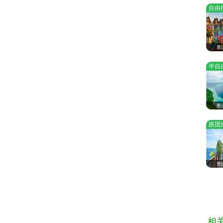
自由
重
半自
重
跟团
重
相