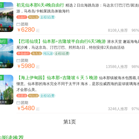
行
初见仙本那6天4晚自由行
精选 2 日出海跳岛游：马达京/汀巴汀巴/斑
游，马布岛/卡帕莱跳岛体验海钓
自由行
纯玩游
全程0自费
团期
6280
￥
庆出发
起
8108人推荐
96
由行
【巴瑶仙境】仙本那+吉隆坡半自由行6天5晚游
潜水天堂 邂逅海龟
尾沙滩，马达京岛、汀巴汀巴、邦邦岛1日，特别安排2天自由活动
半自由行
海岛游
纯玩游
全程0自费
团期
5980
￥
庆出发
起
13586人推荐
98
游
【海上伊甸园】仙本那+吉隆坡 6 天 5 晚游
仙本那镇被海水包围着,
惬意。仙本那的海水完全不同于太平洋 海水，是苏拉威西海的蓝绿玻璃海
才会那么美。
跟团游
纯玩游
全程0自费
庆出发
团期
5480
￥
起
3246人推荐
97
第1页
关阅读推荐