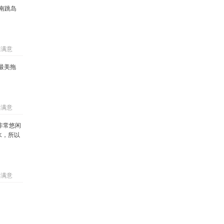
淡南跳岛
%满意
最美拖
%满意
非常悠闲
水，所以
%满意