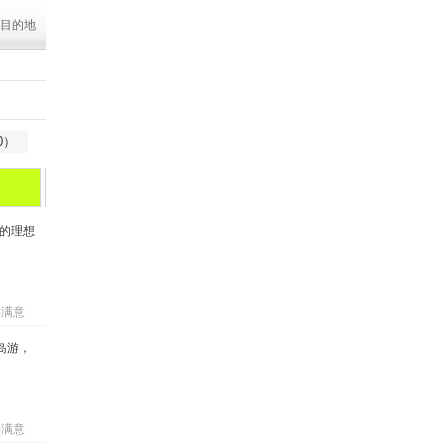
目的地
0）
马尔代夫
苏梅岛
的理想
%满意
岛游，
%满意